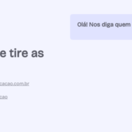
Olá! Nos diga quem 
e tire as
cacao.com.br
acao